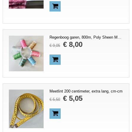
Regenboog garen, 800m, Poly Sheen Mettler, kies kleur
€
8
,
00
€
9
,
05
Meetlint 200 centimeter, extra lang, cm-cm
€
5
,
05
€
5
,
50