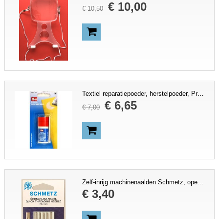
€
10
,
00
€
10
,
50
Textiel reparatiepoeder, herstelpoeder, Prym/Hoechstmass
€
6
,
65
€
7
,
00
Zelf-inrijg machinenaalden Schmetz, open oog, handicap, dikte 80, open oog, blindennaald
€
3
,
40