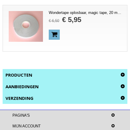
Wondertape oplosbaar, magic tape, 20 m, dubbelzijdige plakband
€
5
,
95
€
6
,
50
PRODUCTEN
AANBIEDINGEN
VERZENDING
PAGINA'S
MIJN ACCOUNT