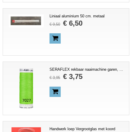
Liniaal aluminium 50 cm. metaal
€
6
,
50
€
9
,
50
SERAFLEX rekbaar naaimachine garen, Mettler, kies kleur
€
3
,
75
€
3
,
95
Handwerk loep Vergrootglas met koord