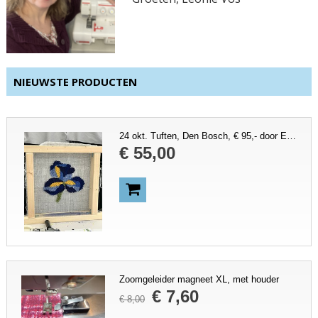
NIEUWSTE PRODUCTEN
24 okt. Tuften, Den Bosch, € 95,- door Edwin de Klein, tufting
€
55
,
00
Zoomgeleider magneet XL, met houder
€
7
,
60
€
8
,
00