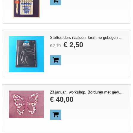
Stoffeerders naalden, kromme gebogen naainaalden.
€
2
,
50
€
2
,
70
23 januari, workshop, Borduren met gewone naaimachine, Den Bosch, door Leonie Vos, € 60,-
€
40
,
00