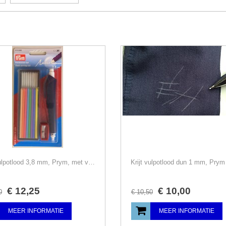
Krijt vulpotlood 3,8 mm, Prym, met vullingen-slijper
Krijt vulpotlood dun 1 mm, Prym
€
12
,
25
€
10
,
00
0
€
10
,
50
MEER INFORMATIE
MEER INFORMATIE