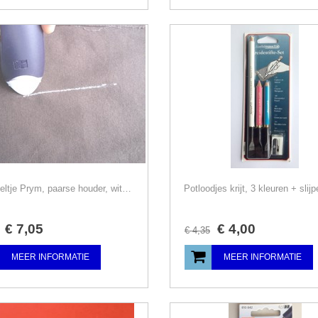
Krijt-wieltje Prym, paarse houder, witte vulling
Potloodjes krijt, 3 kleuren + slijp
€
7
,
05
€
4
,
00
€
4
,
35
MEER INFORMATIE
MEER INFORMATIE