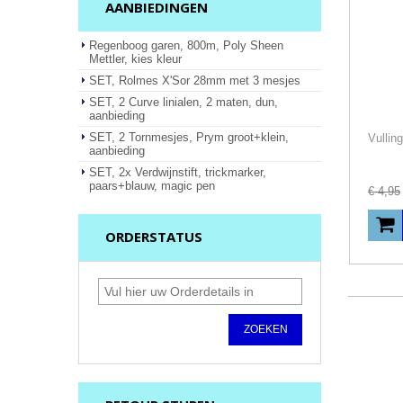
AANBIEDINGEN
Regenboog garen, 800m, Poly Sheen
Mettler, kies kleur
SET, Rolmes X'Sor 28mm met 3 mesjes
SET, 2 Curve linialen, 2 maten, dun,
aanbieding
SET, 2 Tornmesjes, Prym groot+klein,
aanbieding
SET, 2x Verdwijnstift, trickmarker,
paars+blauw, magic pen
€
4
,
95
ORDERSTATUS
ZOEKEN