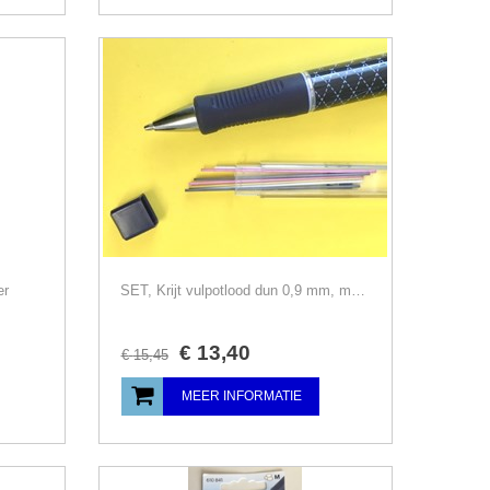
er
SET, Krijt vulpotlood dun 0,9 mm, met vullingen, Prym, aanbieding
€
13
,
40
€
15
,
45
MEER INFORMATIE