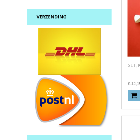
VERZENDING
€
12
,
1