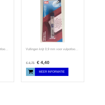
Vullingen krijt 0,9 mm voor vulpotlood Prym, 18 stuks kleuren vulling
Vullingen krijt 0,9 mm voor vulpotlood Prym, 6 stuks witte vulling
€
4
,
40
€
4
,
75
MEER INFORMATIE