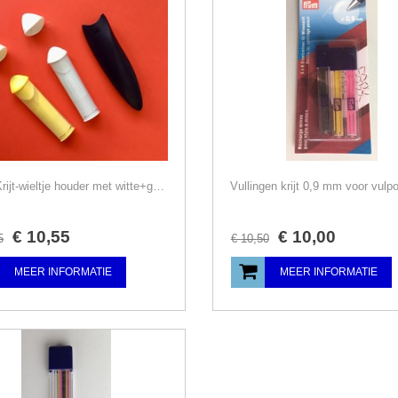
SET, Krijt-wieltje houder met witte+gele vulling, aanbieding
€
10
,
55
€
10
,
00
5
€
10
,
50
MEER INFORMATIE
MEER INFORMATIE