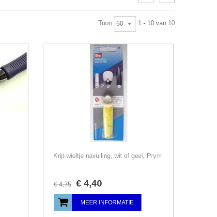
Toon
1 - 10 van 10
60
Krijt-wieltje navulling, wit of geel, Prym
€
4
,
40
€
4
,
75
MEER INFORMATIE