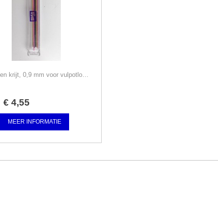
Vullingen krijt, 0,9 mm voor vulpotlood Prym, 8 st. wit+kleur
€
4
,
55
MEER INFORMATIE