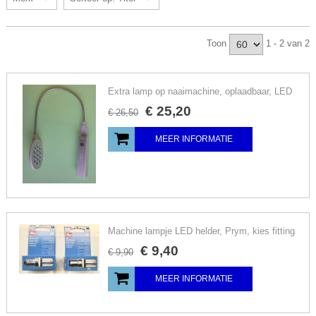
Toon
1 - 2 van 2
Extra lamp op naaimachine, oplaadbaar, LED
€
25
,
20
€
26
,
50
MEER INFORMATIE
Machine lampje LED helder, Prym, kies fitting
€
9
,
40
€
9
,
90
MEER INFORMATIE