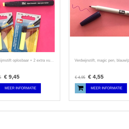
SET, Lijmstift oplosbaar + 2 extra vullingen, Prym lijm-stick, wonderlijm
€
9
,
45
€
4
,
55
5
€
4
,
95
MEER INFORMATIE
MEER INFORMATIE