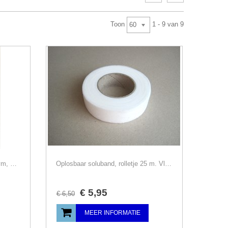
Toon
1 - 9 van 9
60
Navulling lijmstift, oplosbaar, Prym, 1x vulling stick, wonderlijm
Oplosbaar soluband, rolletje 25 m. Vlieseline Soluvlies
€
5
,
95
€
6
,
50
MEER INFORMATIE