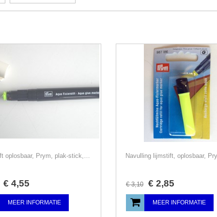
Lijmstift oplosbaar, Prym, plak-stick, wonderlijm
€
4
,
55
€
2
,
85
€
3
,
10
MEER INFORMATIE
MEER INFORMATIE