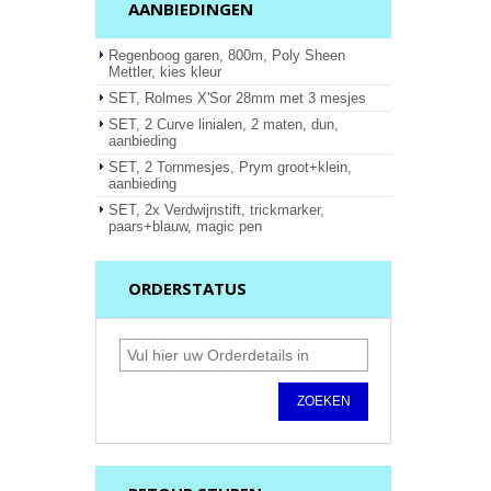
AANBIEDINGEN
Regenboog garen, 800m, Poly Sheen
Mettler, kies kleur
SET, Rolmes X'Sor 28mm met 3 mesjes
SET, 2 Curve linialen, 2 maten, dun,
aanbieding
SET, 2 Tornmesjes, Prym groot+klein,
aanbieding
SET, 2x Verdwijnstift, trickmarker,
paars+blauw, magic pen
ORDERSTATUS
ZOEKEN