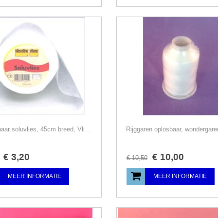
Oplosbaar soluvlies, 45cm breed, Vlieseline, per meter
€
3
,
20
€
10
,
00
€
10
,
50
MEER INFORMATIE
MEER INFORMATIE