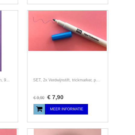
Rijggaren oplosbaar, wondergaren, 914 m.
SET, 2x Verdwijnstift, trickmarker, paars+blauw, magic pen
€
7
,
90
€
9
,
90
MEER INFORMATIE