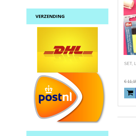
VERZENDING
€
11
,
1