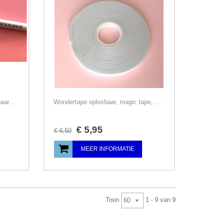
Verdwijnstift, magic pen, blauw/paars, trickmarker, Prym
Wondertape oplosbaar, magic tape, 20 m, dubbelzijdige plakband
€
5
,
95
€
6
,
50
MEER INFORMATIE
Toon
1 - 9 van 9
60