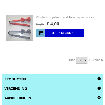
Vlinderstrik patroon met beschrijving voor zelf maken gala strikjes, DIY
€
4
,
00
€
5
,
00
MEER INFORMATIE
Toon
1 - 6 van 6
PRODUCTEN
VERZENDING
AANBIEDINGEN