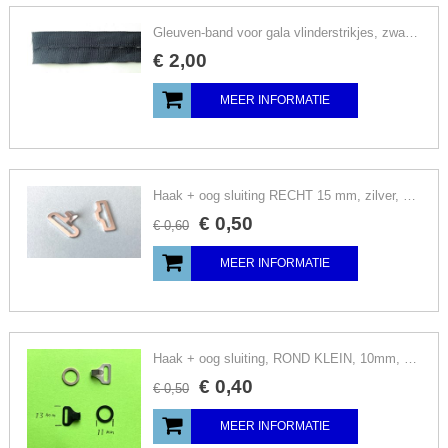
Gleuven-band voor gala vlinderstrikjes, zwart+wit, per ½ meter
€
2
,
00
MEER INFORMATIE
Haak + oog sluiting RECHT 15 mm, zilver, vlinderstrik, per set
€
0
,
50
€
0
,
60
MEER INFORMATIE
Haak + oog sluiting, ROND KLEIN, 10mm, zwart + zilver, per set
€
0
,
40
€
0
,
50
MEER INFORMATIE