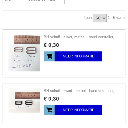
Toon
1 - 6 van 6
BH schuif - zilver, metaal - band versteller, schuifgesp, schuiver, voor vlinderstrik
€
0
,
30
MEER INFORMATIE
BH schuif - zwart, metaal - band versteller, schuifgesp, schuiver, voor vlinderstrik
€
0
,
30
MEER INFORMATIE