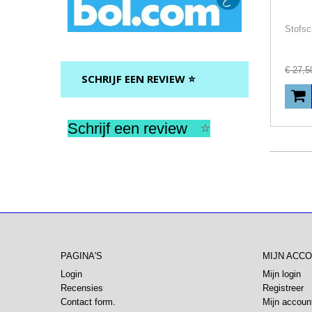
€
27
,
5
SCHRIJF EEN REVIEW ⭐
Schrijf een review
⭐
PAGINA'S
MIJN ACC
Login
Mijn login
Recensies
Registreer
Contact form.
Mijn accoun