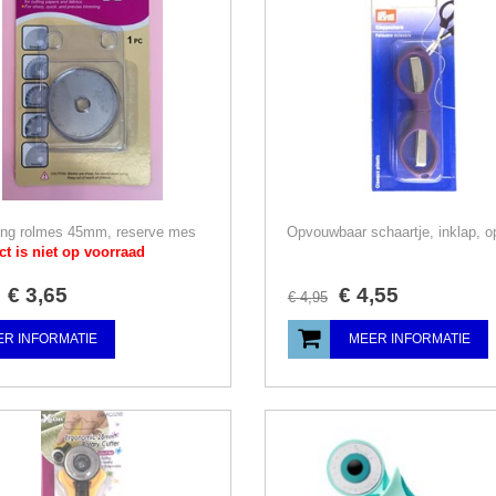
ing rolmes 45mm, reserve mes
t is niet op voorraad
€
3
,
65
€
4
,
55
€
4
,
95
R INFORMATIE
MEER INFORMATIE