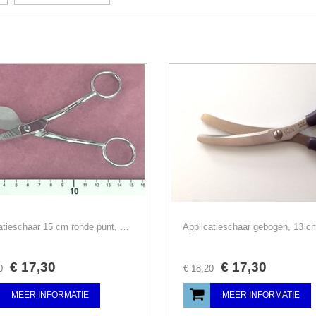
Applicatieschaar 15 cm ronde punt, poolschaar, zilver/goud, rechtshandig
€
17
,
30
€
17
,
30
0
€
18
,
20
MEER INFORMATIE
MEER INFORMATIE