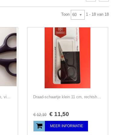
Toon
1 - 18 van 18
60
Applicatieschaar gebogen, 13 cm, vitrageschaar, rechtshandig, Prym/Kai, paars
Draad-schaartje klein 11 cm, rechtshandig, Mundial
€
11
,
50
€
12
,
10
MEER INFORMATIE