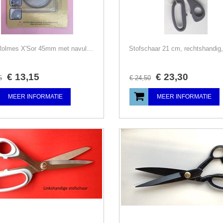
SET, Rolmes X'Sor 45mm met navul mes
€
13
,
15
€
23
,
30
5
€
24
,
50
MEER INFORMATIE
MEER INFORMATIE