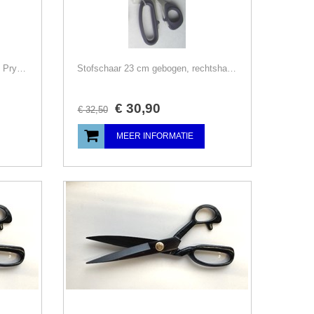
Stofschaar 21 cm, rechtshandig, Prym/Kai
Stofschaar 23 cm gebogen, rechtshandig, Prym/Kai
€
30
,
90
€
32
,
50
MEER INFORMATIE