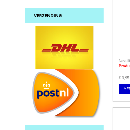
VERZENDING
Navull
Produc
€
3
,
95
MEE