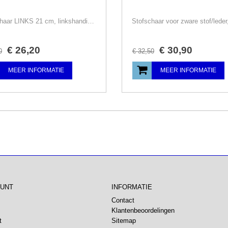
Stofschaar LINKS 21 cm, linkshandig, Prym/Kai
€
26
,
20
€
30
,
90
0
€
32
,
50
MEER INFORMATIE
MEER INFORMATIE
OUNT
INFORMATIE
Contact
Klantenbeoordelingen
t
Sitemap