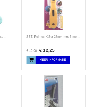
Rolmes 45mm, X'Sor, groot, rechts + linkshandig
SET, Rolmes X'Sor 28mm met 3 mesjes
€
12
,
25
€
12
,
90
MEER INFORMATIE