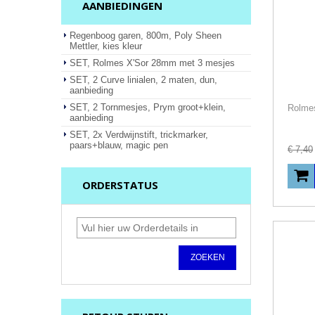
AANBIEDINGEN
Regenboog garen, 800m, Poly Sheen
Mettler, kies kleur
SET, Rolmes X'Sor 28mm met 3 mesjes
SET, 2 Curve linialen, 2 maten, dun,
aanbieding
SET, 2 Tornmesjes, Prym groot+klein,
aanbieding
SET, 2x Verdwijnstift, trickmarker,
paars+blauw, magic pen
€
7
,
40
ORDERSTATUS
ZOEKEN