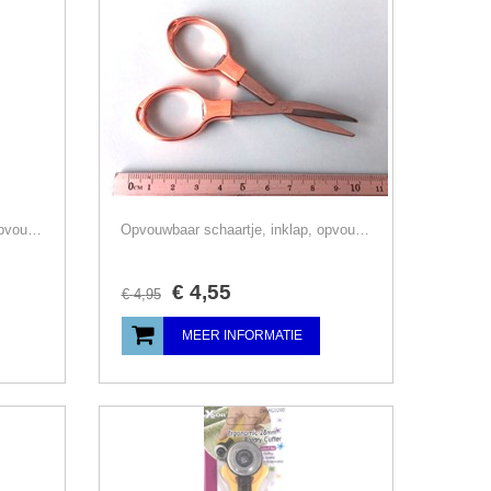
Opvouwbaar schaartje, inklap, opvouw, reis, paars, Prym
Opvouwbaar schaartje, inklap, opvouw, reis, rosé goud
€
4
,
55
€
4
,
95
MEER INFORMATIE