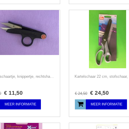
Draad-schaartje, knippertje, rechtshandige eenring coupeuse schaar, 12 cm, Mundial
€
11
,
50
€
24
,
50
0
€
24
,
50
MEER INFORMATIE
MEER INFORMATIE