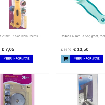
Rolmes 28mm, X'Sor, klein, rechts+linkshandig
€
7
,
05
€
13
,
50
€
14
,
20
MEER INFORMATIE
MEER INFORMATIE