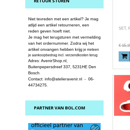
RETOUR STUREN
Niet tevreden met een artikel? Je mag
atlijd een artikel retourneren, een
reden geven hoeft niet.
Je mag het terugsturen met vermelding
van het ordernummer. Zodra wij het
€
15
,
1
artikel onvangen hebben krijg
je meteen
je aankoopbedrag incl. verzendkosten terug.
Adres: AvenirShop.nl,
Buitenpepersdreef 337, 5231HE Den
Bosch.
Contact: info@atelieravenir.nl - 06-
44734275.
PARTNER VAN BOL.COM