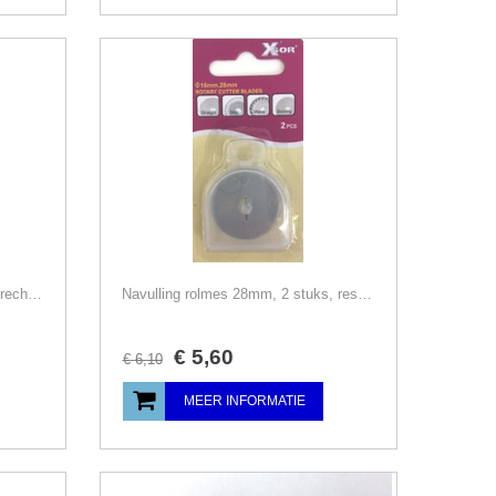
Kartelschaar 22 cm, stofschaar, rechtshandig, Prym
Navulling rolmes 28mm, 2 stuks, reserve mesjes
€
5
,
60
€
6
,
10
MEER INFORMATIE