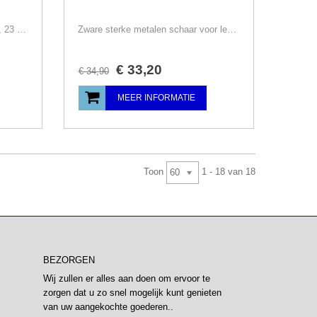
Stofschaar voor zware stof/leder, 23 cm, rechtshandige leerschaar
Zware sterke metalen schaar voor leer/meubelstof/jeans, 28 cm, rechtshandige leerschaar
€
33
,
20
€
34
,
90
MEER INFORMATIE
Toon
1 - 18 van 18
60
BEZORGEN
Wij zullen er alles aan doen om ervoor te
zorgen dat u zo snel mogelijk kunt genieten
van uw aangekochte goederen..