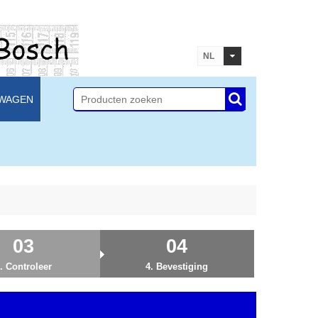
NL
LWAGEN
03
04
. Controleer
4. Bevestiging