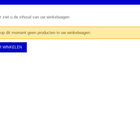
r ziet u de inhoud van uw winkelwagen
 op dit moment geen producten in uw winkelwagen.
R WINKELEN