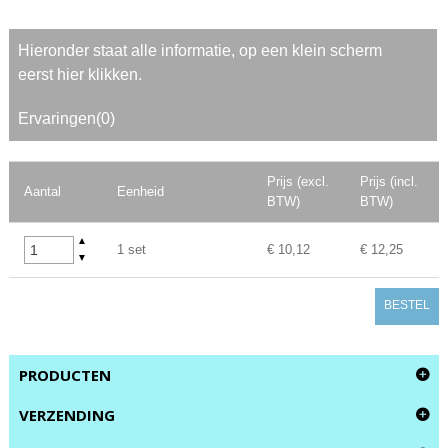
Hieronder staat alle informatie, op een klein scherm
eerst hier klikken.
Ervaringen(0)
Prijs (excl.
Prijs (incl.
Aantal
Eenheid
BTW)
BTW)
▲
1 set
€ 10,12
€ 12,25
▼
BESTEL
PRODUCTEN
VERZENDING