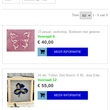
Toon
1 - 5 van 5
23 januari, workshop, Borduren met gewone naaimachine, Den Bosch, door Leonie Vos, € 60,-
6
Voorraad:
€
40
,
00
MEER INFORMATIE
24 okt. Tuften, Den Bosch, € 95,- door Edwin de Klein, tufting
12
Voorraad:
€
55
,
00
MEER INFORMATIE