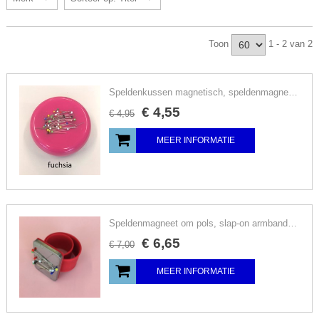
Toon
1 - 2 van 2
Speldenkussen magnetisch, speldenmagneet, kies kleur
€
4
,
55
€
4
,
95
MEER INFORMATIE
Speldenmagneet om pols, slap-on armband speldenkussen, rood, magnetisch
€
6
,
65
€
7
,
00
MEER INFORMATIE