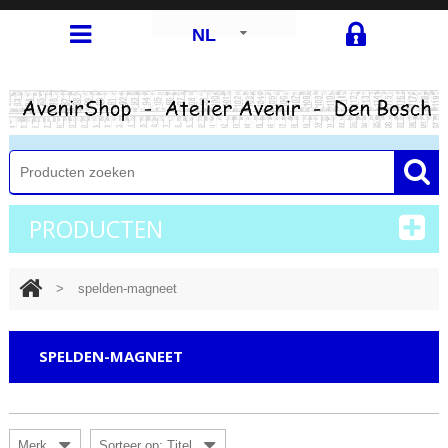
NL
PRODUCTEN
>
spelden-magneet
SPELDEN-MAGNEET
Merk
Sorteer op: Titel