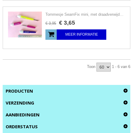
Tornmesje SeamFix mini, met draadverwijderaar, geel/roze/paars
€
3
,
65
€
3
,
95
MEER INFORMATIE
Toon
1 - 6 van 6
PRODUCTEN
VERZENDING
AANBIEDINGEN
ORDERSTATUS