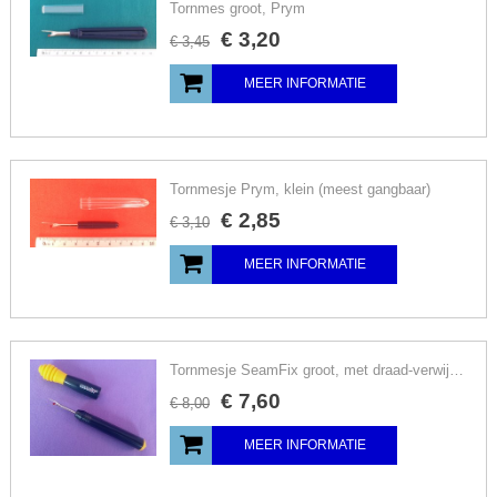
Tornmes groot, Prym
€
3
,
20
€
3
,
45
MEER INFORMATIE
Tornmesje Prym, klein (meest gangbaar)
€
2
,
85
€
3
,
10
MEER INFORMATIE
Tornmesje SeamFix groot, met draad-verwijderaar, kies kleur
€
7
,
60
€
8
,
00
MEER INFORMATIE