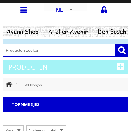
NL
PRODUCTEN
>
Tornmesjes
TORNMESJES
Merk
Sorteer op: Titel