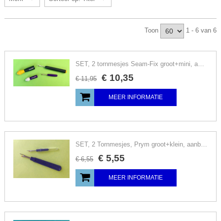
Toon
1 - 6 van 6
SET, 2 tornmesjes Seam-Fix groot+mini, aanbieding
€
10
,
35
€
11
,
95
MEER INFORMATIE
SET, 2 Tornmesjes, Prym groot+klein, aanbieding
€
5
,
55
€
6
,
55
MEER INFORMATIE