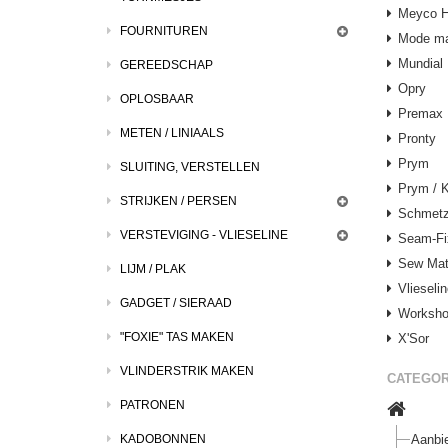
Meyco 
FOURNITUREN
Mode ma
Mundial
GEREEDSCHAP
Opry
OPLOSBAAR
Premax
METEN / LINIAALS
Pronty
Prym
SLUITING, VERSTELLEN
Prym / K
STRIJKEN / PERSEN
Schmet
VERSTEVIGING - VLIESELINE
Seam-Fi
Sew Ma
LIJM / PLAK
Vlieseli
GADGET / SIERAAD
Worksh
"FOXIE" TAS MAKEN
X'Sor
VLINDERSTRIK MAKEN
CATEGOR
PATRONEN
KADOBONNEN
Aanbi