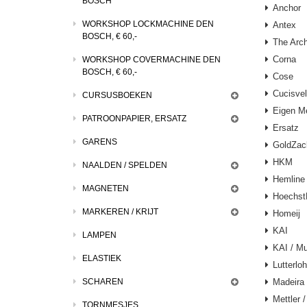
BOSCH
Anchor
WORKSHOP LOCKMACHINE DEN
Antex
BOSCH, € 60,-
The Arc
Corna
WORKSHOP COVERMACHINE DEN
BOSCH, € 60,-
Cose
Cucisvel
CURSUSBOEKEN
Eigen M
PATROONPAPIER, ERSATZ
Ersatz
GARENS
GoldZac
HKM
NAALDEN / SPELDEN
Hemline
MAGNETEN
Hoechs
MARKEREN / KRIJT
Homeij
KAI
LAMPEN
KAI / Mu
ELASTIEK
Lutterloh
SCHAREN
Madeira
Mettler 
TORNMESJES