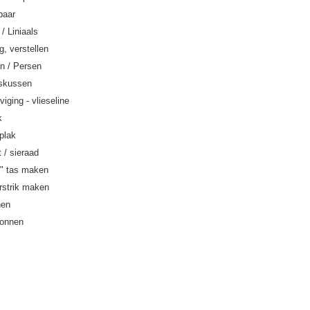
baar
/ Liniaals
ng, verstellen
en / Persen
skussen
viging - vlieseline
k
 plak
 / sieraad
e" tas maken
rstrik maken
nen
onnen