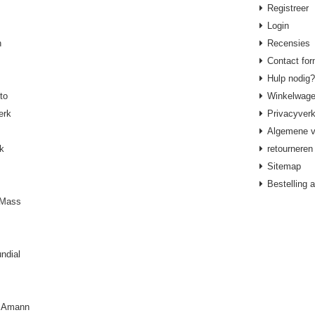
Registreer
Login
h
Recensies
Contact for
Hulp nodig?
to
Winkelwag
erk
Privacyverk
Algemene v
k
retourneren
Sitemap
Bestelling 
tMass
ndial
/ Amann