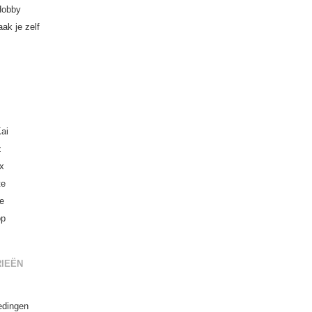
Hobby
ak je zelf
ai
z
x
te
ne
op
IEËN
edingen