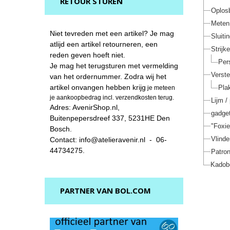
RETOUR STUREN
Oplos
Meten 
Niet tevreden met een artikel? Je mag
Sluiti
atlijd een artikel retourneren, een
Strijk
reden geven hoeft niet.
Per
Je mag het terugsturen met vermelding
Verste
van het ordernummer. Zodra wij het
artikel onvangen hebben krijg
Pla
je meteen
je aankoopbedrag incl. verzendkosten terug.
Lijm /
Adres: AvenirShop.nl,
gadget
Buitenpepersdreef 337, 5231HE Den
"Foxi
Bosch.
Vlinde
Contact: info@atelieravenir.nl - 06-
44734275.
Patro
Kadob
PARTNER VAN BOL.COM