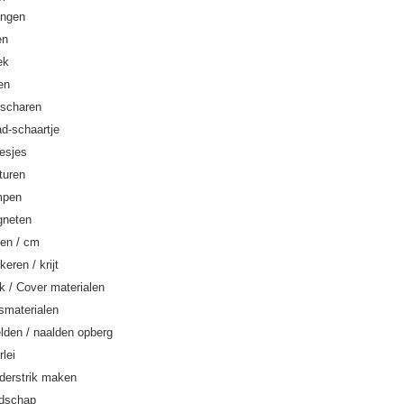
ingen
en
ek
en
fscharen
ad-schaartje
esjes
turen
mpen
neten
en / cm
eren / krijt
k / Cover materialen
smaterialen
lden / naalden opberg
rlei
nderstrik maken
dschap