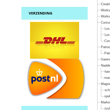
Creat
Works
VERZENDING
Works
Cursu
Loc
Loc
Cov
Patroo
Pat
Garen
Naald
han
mac
Magne
sch
spe
Marker
(vu