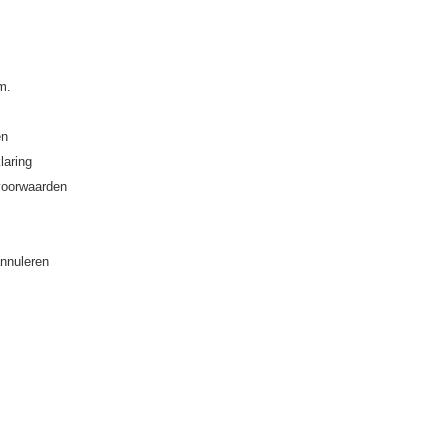
m.
en
laring
oorwaarden
annuleren