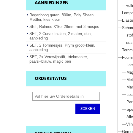
AANBIEDINGEN
vull
Lamp
Regenboog garen, 800m, Poly Sheen
Mettler, kies kleur
Elasti
SET, Rolmes X'Sor 28mm met 3 mesjes
Schar
SET, 2 Curve linialen, 2 maten, dun,
sto
aanbieding
dra
SET, 2 Tornmesjes, Prym groot+klein,
aanbieding
Tornm
SET, 2x Verdwijnstift, trickmarker,
Fourni
paars+blauw, magic pen
La
Mag
ORDERSTATUS
Met
Mark
Loc
Per
ZOEKEN
Spe
Alle
Vli
Geree