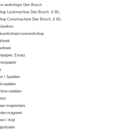
ive workshops Den Bosch
hop Lockmachine Den Bosch, € 60,-
hop Covermachine Den Bosch, € 60,-
sboeken
kworkshop/coverworkshop
kboek
erboek
npapier, Ersatz
roonpapier
s
en / Spelden
d-naalden
hine-naalden
ten
aar-magneetjes
lden-magneet
en / Krijt
l)potloden