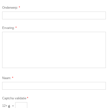
Onderwerp:
*
Ervaring:
*
Naam:
*
Captcha validatie
*
12+
=