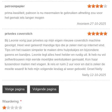
patroonpapier
prima kwaliteit, patroon is nu meermalen te gebruiken afmeting zou voor
het gemak iets langer mogen
Anoniem
27-10-2025
priveles coverstich
Bij Leonie vorig jaar priveles op mijn eigen nieuwe coverstich machine
gevolgd. Heel veel geleerd! Handige tips die je zeker niet op internet vind.
Tips om het naaien simpeler te maken dmv hulpstukjes en bijzondere
garens en bandjes. Leonie legt alles heel helder en rustig uit. Ik heb nu vol
zelfvertrouwen mijn eerste moeilijke werkstukken gemaakt. Kon haar
tussendoor mailen met vragen. Ik reis er ruim 2 uur voor en dat is zeker de
moeite waard! Ik heb mijn volgende lesdag al weer geboekt. Groet Nelly
Nelly
12-10-2025
Vorige pagina
Volgende pagina
Waardering:
*