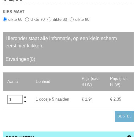
KIES MAAT
dikte 60
dikte 70
dikte 80
dikte 90
Hieronder staat alle informatie, op een klein scherm
eerst hier klikken.
Ervaringen(0)
Prijs (excl.
Prijs (incl.
Aantal
Eenheid
BTW)
BTW)
▲
1 doosje 5 naalden
€ 1,94
€ 2,35
▼
BESTEL