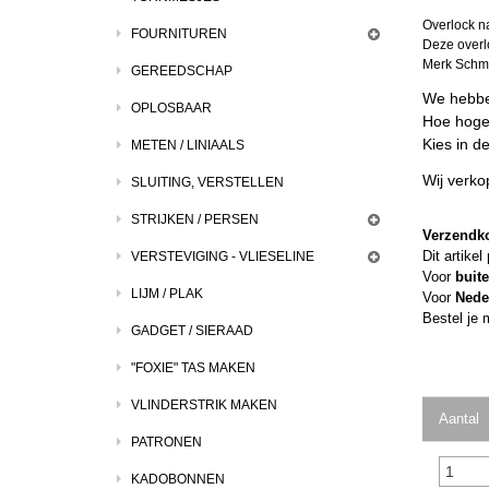
Overlock n
FOURNITUREN
Deze overlo
Merk Schme
GEREEDSCHAP
We hebben
OPLOSBAAR
Hoe hoger
Kies in d
METEN / LINIAALS
Wij verkop
SLUITING, VERSTELLEN
STRIJKEN / PERSEN
Verzendk
Dit artike
VERSTEVIGING - VLIESELINE
Voor
buit
LIJM / PLAK
Voor
Nede
Bestel je 
GADGET / SIERAAD
"FOXIE" TAS MAKEN
VLINDERSTRIK MAKEN
Aantal
PATRONEN
KADOBONNEN