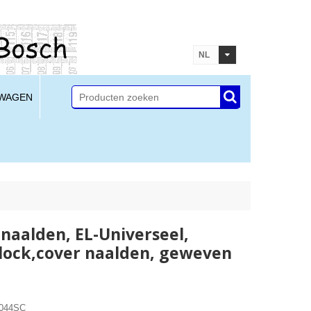
NL
LWAGEN
naalden, EL-Universeel,
lock,cover naalden, geweven
9044SC