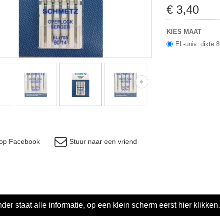
€
3
,
40
KIES MAAT
EL-univ. dikte 
 op Facebook
Stuur naar een vriend
der staat alle informatie, op een klein scherm eerst hier klikken