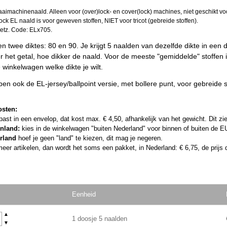
aaimachinenaald. Alleen voor (over)lock- en cover(lock) machines, niet geschikt 
ck EL naald is voor geweven stoffen, NIET voor tricot (gebreide stoffen).
tz. Code: ELx705.
 twee diktes: 80 en 90. Je krijgt 5 naalden van dezelfde dikte in een 
 het getal, hoe dikker de naald. Voor de meeste "gemiddelde" stoffen i
e winkelwagen welke dikte je wilt.
en ook de EL-jersey/ballpoint versie, met bollere punt, voor gebreide sto
osten:
l past in een envelop, dat kost max. € 4,50, afhankelijk van het gewicht. Dit zi
enland:
kies in de winkelwagen "buiten Nederland" voor binnen of buiten de EU
rland
hoef je geen "land" te kiezen, dit mag je negeren.
meer artikelen, dan wordt het soms een pakket, in Nederland: € 6,75, de prijs d
Eenheid
▲
1 doosje 5 naalden
▼