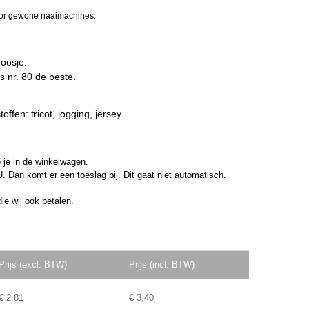
voor gewone naaimachines.
doosje.
s nr. 80 de beste.
ffen: tricot, jogging, jersey.
e je in de winkelwagen.
. Dan komt er een toeslag bij. Dit gaat niet automatisch.
ie wij ook betalen.
Prijs (excl. BTW)
Prijs (incl. BTW)
€ 2,81
€ 3,40