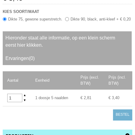
KIES SOORT/MAAT
Dikte 75, gewone superstretch.
Dikte 90, black, anti-kleef + € 0,20
Hieronder staat alle informatie, op een klein scherm
eerst hier klikken.
Ervaringen(0)
Prijs (excl.
Prijs (incl.
Aantal
Eenheid
BTW)
BTW)
▲
1 doosje 5 naalden
€ 2,81
€ 3,40
▼
BESTEL