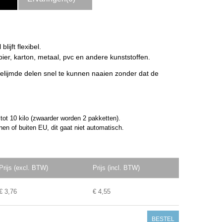
ijft flexibel.
pier, karton, metaal, pvc en andere kunststoffen.
lijmde delen snel te kunnen naaien zonder dat de
, tot 10 kilo (zwaarder worden 2 pakketten).
en of buiten EU, dit gaat niet automatisch.
Prijs (excl. BTW)
Prijs (incl. BTW)
€ 3,76
€ 4,55
BESTEL