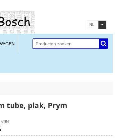
NL
LWAGEN
jm tube, plak, Prym
9079N
5