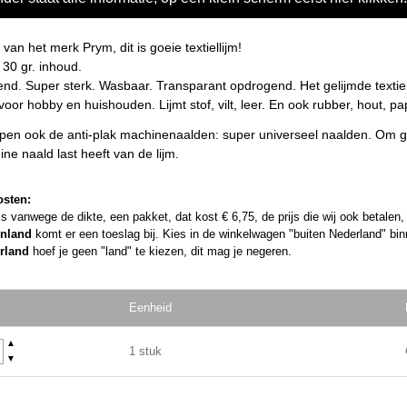
m van het merk Prym, dit is goeie textiellijm!
30 gr. inhoud.
nd. Super sterk. Wasbaar. Transparant opdrogend. Het gelijmde textiel bl
voor hobby en huishouden. Lijmt stof, vilt, leer. En ook rubber, hout, pa
en ook de anti-plak machinenaalden: super universeel naalden. Om ge
ne naald last heeft van de lijm.
osten:
l is vanwege de dikte, een pakket, dat kost € 6,75, de prijs die wij ook betalen
enland
komt er een toeslag bij. Kies in de winkelwagen "buiten Nederland" binn
rland
hoef je geen "land" te kiezen, dit mag je negeren.
Eenheid
▲
1 stuk
▼