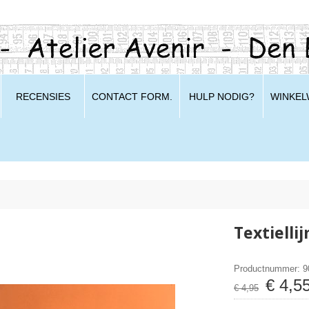
RECENSIES
CONTACT FORM.
HULP NODIG?
WINKE
Textielli
Productnummer: 
€
4
,
5
€
4
,
95