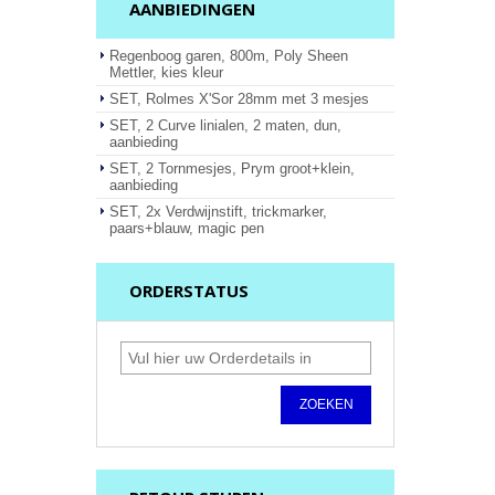
AANBIEDINGEN
Regenboog garen, 800m, Poly Sheen
Mettler, kies kleur
SET, Rolmes X'Sor 28mm met 3 mesjes
SET, 2 Curve linialen, 2 maten, dun,
aanbieding
SET, 2 Tornmesjes, Prym groot+klein,
aanbieding
SET, 2x Verdwijnstift, trickmarker,
paars+blauw, magic pen
ORDERSTATUS
ZOEKEN