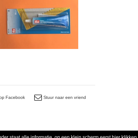
 op Facebook
Stuur naar een vriend
der staat alle informatie, op een klein scherm eerst hier klikken