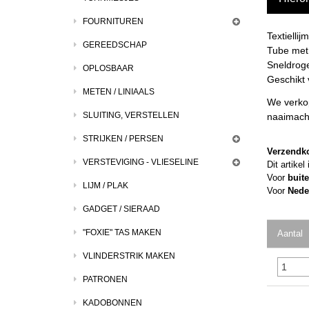
FOURNITUREN
Textiellij
GEREEDSCHAP
Tube met 
Sneldroge
OPLOSBAAR
Geschikt 
METEN / LINIAALS
We verkop
SLUITING, VERSTELLEN
naaimachi
STRIJKEN / PERSEN
Verzendk
VERSTEVIGING - VLIESELINE
Dit artike
Voor
buit
LIJM / PLAK
Voor
Nede
GADGET / SIERAAD
"FOXIE" TAS MAKEN
Aantal
VLINDERSTRIK MAKEN
PATRONEN
KADOBONNEN