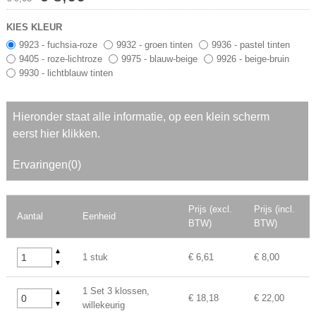
KIES KLEUR
9923 - fuchsia-roze
9932 - groen tinten
9936 - pastel tinten
9405 - roze-lichtroze
9975 - blauw-beige
9926 - beige-bruin
9930 - lichtblauw tinten
Hieronder staat alle informatie, op een klein scherm
eerst hier klikken.
Ervaringen(0)
Prijs (excl.
Prijs (incl.
Aantal
Eenheid
BTW)
BTW)
▲
1 stuk
€ 6,61
€ 8,00
▼
1 Set 3 klossen,
▲
€ 18,18
€ 22,00
▼
willekeurig