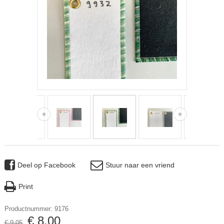
Deel op Facebook
Stuur naar een vriend
Print
Productnummer: 9176
€
8
,
00
€
9
,
05