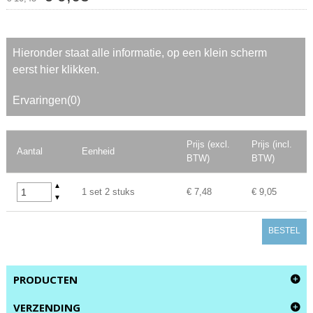
Hieronder staat alle informatie, op een klein scherm
eerst hier klikken.
Ervaringen(0)
Prijs (excl.
Prijs (incl.
Aantal
Eenheid
BTW)
BTW)
▲
1 set 2 stuks
€ 7,48
€ 9,05
▼
BESTEL
PRODUCTEN
VERZENDING