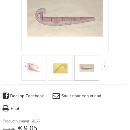
Deel op Facebook
Stuur naar een vriend
Print
Productnummer: 9165
€
9
,
05
€
10
,
45